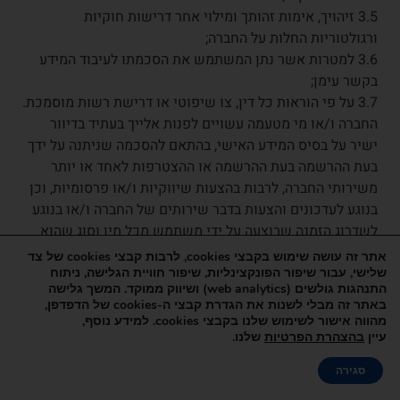
3.5 זיהויך, אימות זהותך ומילוי אחר דרישות חוקיות
ורגולטוריות החלות על החברה;
3.6 למטרות אשר נתן המשתמש את הסכמתו לעיבוד המידע
בקשר עימן;
3.7 על פי הוראות כל דין, צו שיפוטי או דרישת רשות מוסמכת.
החברה ו/או מי מטעמה עשויים לפנות אלייך בעתיד בדיוור
ישיר על בסיס המידע האישי, בהתאם להסכמה שניתנה על ידך
בעת ההרשמה בעת ההרשמה או ההצטרפות לאחד או יותר
משירותי החברה, לרבות בהצעות שיווקיות ו/או פרסומיות, וכן
בנוגע לעדכונים והצעות בדבר שירותים של החברה ו/או בנוגע
לשדרוג הזמנה שבוצעה על ידי משתמש מכל מין וסוג שהוא
באמצעי הדיוור השונים. בנוסף, ייתכן כי החברה תשלח לך
אתר זה עושה שימוש בקבצי cookies, לרבות קבצי cookies של צד
הודעות (לרבות "הודעות בדחיפה" למכשיר, הודעות SMS או
שלישי, עבור שיפור הפונקצינליות, שיפור חוויית הגלישה, ניתוח
התנהגות גולשים (web analytics) ושיווק ממוקד. המשך גלישה
הודעות דוא"ל) הנוגעות לפעילות המשתמש באתר.
באתר זה מבלי לשנות את הגדרת קבצי ה-cookies של הדפדפן,
מובהר כי המשתמש זכאי, לפי דרישתו, להימחק ממי מבין
מהווה אישור לשימוש שלנו בקבצי cookies. למידע נוסף,
מאגרי המידע של החברה, להורות כי מידע המתייחס אליו לא
עיין
בהצהרת הפרטיות
שלנו.
יימסר לאדם, לסוג בני אדם או לאנשים מסוימים והכל לפרק
הזמנה אונליין
סגירה
זמן מוגבל או קבוע, או לבקש את הסרת שמו מרשימת התפוצה