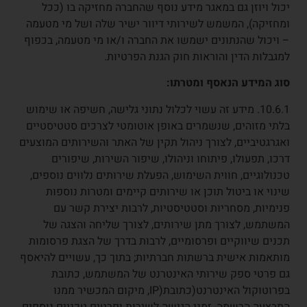
יכול ויוזן גם במאגר מידע נוסף שהחברה מחזיקה בו (ככל
ומחזיקה), המשמש לשירותי דיוור ישיר שלה ושל מי מטעמה
– ויכול שהנתונים ישמשו את החברה ו/או מי מטעמה, בכפוף
למגבלות הדין והוראות חוק הגנת הפרטיות.
סוג המידע הנאסף ומטרתו:
10.6.1. מידע זה עשוי לכלול נתוני גלישה, חשיפה או שימוש
בלתי מזוהים, שנשמרים באופן אוטומטי לצרכים סטטיסטיים
ואגרגטיביים, לצורך ניהול תקין של האתר והשירותים המוצעים
דרכו, תפעולו, פיתוחו וניהולו, שיפור השירות, שיפורים
טכנולוגיים, חווית השימוש, הפעלת שירותים נלווים נוספים,
שינוי או ביטול תוכן או שירותים קיימים ומטרות נוספות
פנימיות, מסחריות וסטטיסטיות, לרבות יצירת קשר עם
המשתמש, לצורך מתן שירותים, לצורך שליחה והצגה של
תכנים שיווקיים ופרסומיים, לרבות בדרך של הצגת פרסומות
מותאמות אישית ברשתות חברתיות; בתוך כך, עשויים להיאסף
גם פרטי ספק שירותי האינטרנט של המשתמש, כתובת
בפרוטוקול האינטרנט(כתובת(IP, מיקום המכשיר ממנו
התבצעה הרשמה, זמני הגישה לשירות ופרטים טכניים נוספים