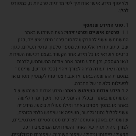
ולאיסוף מידע אישי אודותיך לפי מדיניות פרטיות זו, כמפורט
להלן.
1. סוגי המידע שנאסף
1.1
פרטים אישיים ופרטי זיהוי
: בעת השימוש באתר
המשתמש עשוי להתבקש למסור פרטי מידע אישיים, כגון:
שם, כתובת דואר אלקטרוני, מספר טלפון, פרטי תשלום, כגון:
כרטיס אשראי או כל מידע אחר הקשור בעצם רכישת השירות
ו/או העסקה, וכן מידע מזהה אחר אודות המשתמש, לרבות
תמונה ו/או תעודה מזהה לצורך זיהוי (ככל ונדרש), שיימסר
במסגרת ההרשמה באתר או אגב הצטרפות לקמפיין מסוים או
לפעילות כלשהי של החברה.
1.2
מידע אודות השימוש באתר:
מידע אודות השימוש של
המשתמש באתר , ובכלל זה זמני כניסה, משך זמן הגלישה
באתר או במסך מסוים באתר ואילו פעולות בוצעו. מידע זה
עשוי לכלול נתוני גלישה, חשיפה או שימוש בלתי מזוהים,
שנשמרים באופן אוטומטי לצרכים סטטיסטיים ואגרגטיביים,
לצורך ניהול תקין של האתר והשירותים המוצעים דרכו,
תפעולו, פיתוחו וניהולו, שיפור השירות, שיפורים טכנולוגיים,