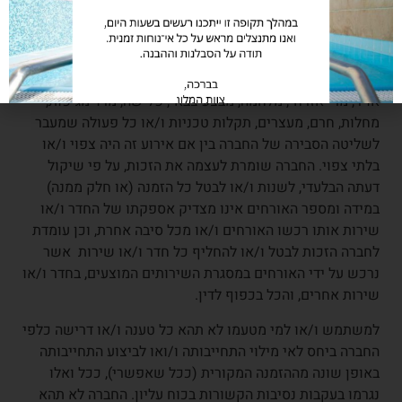
פירושו כל אירוע שמחוץ לתחום השליטה הסבירה של החברה
ואשר משפיע או יש בו פוטנציאל להשפיע על יכולתה של
החברה ו/או מי מטעמה למלא את התחייבויותיהם כלפיך,
לרבות אך לא רק שביתות, סגר, הפרות סדר, שריפה, הצפה, מזג
אויר, מרי אזרחי, מלחמה, מבצע צבאי, פלישה, מרד מגיפות,
מחלות, חרם, מעצרים, תקלות טכניות ו/או כל פעולה שמעבר
לשליטה הסבירה של החברה בין אם אירוע זה היה צפוי ו/או
בלתי צפוי. החברה שומרת לעצמה את הזכות, על פי שיקול
דעתה הבלעדי, לשנות ו/או לבטל כל הזמנה (או חלק ממנה)
במידה ומספר האורחים אינו מצדיק אספקתו של החדר ו/או
שירות אותו רכשו האורחים ו/או מכל סיבה אחרת, וכן עומדת
לחברה הזכות לבטל ו/או להחליף כל חדר ו/או שירות אשר
נרכש על ידי האורחים במסגרת השירותים המוצעים, בחדר ו/או
שירות אחרים, והכל בכפוף לדין.
למשתמש ו/או למי מטעמו לא תהא כל טענה ו/או דרישה כלפי
החברה ביחס לאי מילוי התחייבותה ו/ואו לביצוע התחייבותה
באופן שונה מההזמנה המקורית (ככל שאפשרי), ככל ואלו
נגרמו בעקבות נסיבות הקשורות בכוח עליון. החברה לא תהא