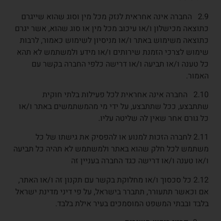
2.9 החברה אינה אחראית לנזק מכל מין וסוג שהוא שייגרם
כתוצאה מכישלון ו/או עיכוב מכל מין או סוג שהוא, אשר יגרם
כתוצאה משימוש באתר ו/או מניסיון לשימוש כאמור, לרבות
שימוש לצרכי הזמנת שירותים ו/או מידע ולמשתמש לא תהא
כל טענה ו/או תביעה ו/או דרישה כלפי החברה בקשר עם
האמור.
2.10 החברה אינה אחראית לכל פעילות בלתי חוקית
שתתבצע, ככל שתתבצע, על ידי מי מהמשתמשים באתר ו/או
כל גורם אחר שאין לה שליטה עליו.
2.11 לחברה הזכות למנוע או להפסיק את גישתו של כל
משתמש לכל חלק שהוא באתר ולמשתמש לא תהיה כל תביעה
ו/או טענה ו/או דרישה כגד החברה בעניין זה
2.12 כל סכסוך ו/או מחלוקת בקשר עם תקנון זה ו/או האתר,
אם וכאשר תתעורר, תתברר בישראל, על פי דיני מדינת ישראל
בלבד ובבתי המשפט המוסמכים בעיר אילת בלבד.