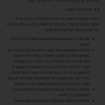
ללא חיוב גם במקרים אחרים – לפי שיקול דעתה.
4.5
ביטול מצד החברה-
החברה שומרת לעצמה את הזכות להפסיק בכל עת, על פי
שיקול דעתה הבלעדי, את המכירה באתר, כולה או חלקה, לרבות
בכל אחד מהמקרים המפורטים להלן:
אם יתברר שהתבצעה או מתבצעת באתר פעילות בלתי
חוקית.
במידה והמשתמש מסר בעת רישומו פרטים כוזבים ו/או
שגויים במתכוון. מובהר בזאת כי הזנת פרטי רכישה
כוזבים הינה עבירה פלילית וכי החברה ו/או מפעילת
האתר תהיינה זכאיות לנקוט בכל האמצעים העומדים
לרשותן על פי כל דין נגד מגיש הרישום הכוזב; לרבות
פנייה לערכאות בגין נזקים שנגרמו או שעלולים להיגרם
לאתר, לחברה ו/או למפעילת האתר ו/או מי מטעמן.
כרטיס האשראי שברשות המשתמש נחסם או הוגבל
לשימוש בדרך כלשהי.
אם אירעה תקלה בתקשורת ו/או תקלה טכנית אשר