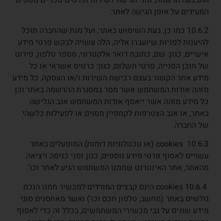
המעידים על אופן הגישה לאתר.
10.6.2 כמו כן, בעת השימוש באתר, ועל מנת שהחברה תוכל
להיענות לפניות שיועברו אליה, הלה עשויה לבקש פרטי מידע
אישיים, כגון: שם, כתובת דואר אלקטרוני, מספר טלפון, פירוט
של תוכן הפנייה, פרטי תשלום, כגון: כרטיס אשראי או כל
מידע אחר הקשור בעצם רכישת השירות ו/או העסקה, כל מידע
מזהה אודות המשתמש אשר מסר במסגרת ההרשמה באתר וכן
כל מידע מזהה אשר ייאסף אודות המשתמש אגב הגלישה
באתר, או אגב הצטרפות לקמפיין מסוים או לפעילות כלשהי
של החברה.
10.6.3 cookies (או טכנולוגיות דומות) המופעלים באתר
עשויים לאסוף פרטי מידע נוספים, כגון זמני כניסה ויציאה
מהאתר, אתר האינטרנט שממנו המשתמש הגיע לאתר וכו'.
cookies 10.6.4 הינם קבצים המורדים למכשיר ממנו הנכם
גולשים באתר (מחשב, טלפון חכם וכו') ואשר מאחסנים סוגי
מידע שונים על גבי מכשירי המשתמשים, בכלל זה כדי לאסוף