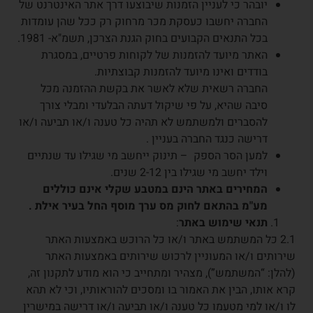
יובהר כי לעניין הזמנות שיבוצעו דרך אתר האינטרנט של
החברה יחשבו כעסקת מכר מרחוק רק ככל שהן עומדות
בכל התנאים הקבועים בחוק הגנת הצרכן, תשמ"א- 1981.
האתר מיועד להזמנות של לקוחות פרטיים, במסגרת
בודדים ואינו מיועד להזמנות קבוצתיות.
החברה רשאית שלא לאשר את בקשת ההזמנה מכל
סיבה שהיא, על פי שיקול דעתה הבלעדי ומבלי צורך
להסברים ולמשתמש לא תהיה כל טענה ו/או תביעה ו/או
דרישה כנגד החברה בעניין .
למען הסר הספק – תינוק ייחשב מי שגילו עד שנתיים
וילד יחשב מי שגילו בין 2-12 שנים.
המחירים באתר הינם במטבע שקלי אינם כוללים
מע"מ בהתאם לחוק מס ערך מוסף החל בעיר אילת .
תנאי שימוש באתר
:
2.1 כל המשתמש באתר ו/או כל הרוכש באמצעות האתר
שירותים ו/או המעוניין לרכוש שירותים באמצעות האתר
(להלן: “המשתמש”), מצהיר ומתחייב כי הוא מודע לתקנון זה,
קרא אותו, הבין את האמור בו ומסכים להוראותיו, וכי לא תהא
לו ו/או למי מטעמו כל טענה ו/או תביעה ו/או דרישה במישרין