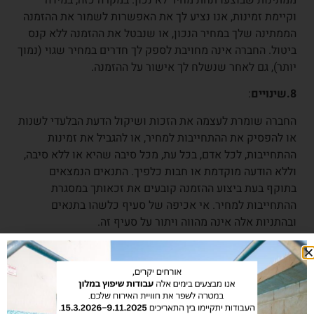
וקיימת זמינות, אנו נציע לך את האפשרות לשמור את ההזמנה
הממתינה שלך במחיר הנכון, או שנבטל את ההזמנה ללא קנס
ביטול. החברה אינה מחויבת לספק לך חדרים במחיר שגוי (נמוך
יותר), גם לאחר שנשלח לך אישור על ההזמנה.
8.שינויים
:
החברה שומרת לעצמה את הזכות ושיקול הדעת הבלעדי לשנות
או להפסיק את ההתחייבות למחיר, או להגביל את זמינות
ההתחייבות, לכל אדם, בכל עת, מכל סיבה שהיא או ללא סיבה,
וללא הודעה מוקדמת או חבות כלפיך. התנאים הנמצאים
בתוקף בעת ביצוע ההזמנה קובעים את זכאותך במסגרת
ההתחייבות למחיר. אי אכיפה של סעיף כלשהו בתנאים
ובהתניות אלה אינה מהווה ויתור על סעיף זה.
9.כוח עליון:
החברה תהא פטורה מאחריות כלפי משתמשים בכל הקשור
לביטול ו/או שינוי בהזמנתם, בכל פרק זמן שהוא אשר נגרם
במישרין ו/או בעקיפין מחמת כוח עליון, לעניין זה "כוח עליון"