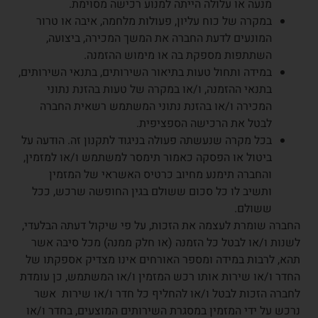
מנעה או עלולה הייתה למנוע רכישה מסוימת.
במקרה של כוח עליון, פעולות מלחמה, איבה או טרור
המונעים לדעת החברה את המשך המכירה, ביצועה,
השתתפות מספקת בה או מימוש ההזמנה.
במידה ותחול טעות בתיאור השירותים, בתנאי השירותים,
בתנאי ההזמנה, ו/או במקרה של טעות בהזנת נתוני
המכירה ו/או בהזנת נתוני המשתמש רשאית החברה
לבטל את הרכישה הספציפית.
בכל מקרה שנעשתה פעולה בניגוד לתקנון זה. הודעה על
ביטול או הפסקה כאמור תימסר למשתמש ו/או למזמין,
והחברה תימנע מחיוב כרטיס האשראי של המזמין
ותשיב לו כל סכום ששולם בגין החופשה שרכש, ככל
ששולם.
החברה שומרת לעצמה את הזכות, על פי שיקול דעתה הבלעדי,
לשנות ו/או לבטל כל הזמנה (או חלק ממנה) מכל סיבה אשר
תהא, לרבות במידה ומספר האורחים אינו מצדיק אספקתו של
החדר ו/או שירות אותו רכש המזמין ו/או המשתמש, כן עומדת
לחברה הזכות לבטל ו/או להחליף כל חדר ו/או שירות אשר
נרכש על ידי המזמין במסגרת השירותים המוצעים, בחדר ו/או