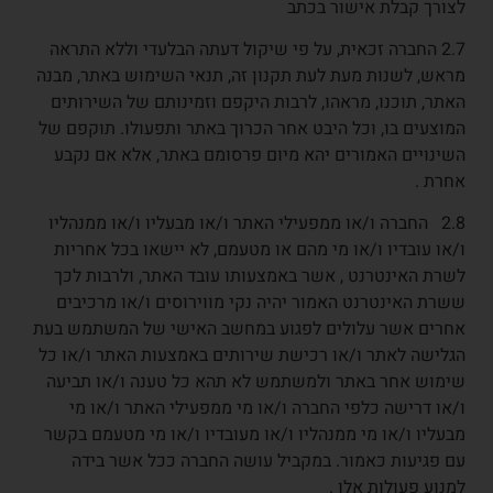
לצורך קבלת אישור בכתב
2.7 החברה זכאית, על פי שיקול דעתה הבלעדי וללא התראה
מראש, לשנות מעת לעת תקנון זה, תנאי השימוש באתר, מבנה
האתר, תוכנו, מראהו, לרבות היקפם וזמינותם של השירותים
המוצעים בו, וכל היבט אחר הכרוך באתר ותפעולו. תוקפם של
השינויים האמורים יהא מיום פרסומם באתר, אלא אם נקבע
אחרת .
2.8 החברה ו/או ממפעילי האתר ו/או מבעליו ו/או ממנהליו
ו/או עובדיו ו/או מי מהם או מטעמם, לא יישאו בכל אחריות
לשרת האינטרנט , אשר באמצעותו עובד האתר, ולרבות לכך
ששרת האינטרנט האמור יהיה נקי מווירוסים ו/או מרכיבים
אחרים אשר עלולים לפגוע במחשב האישי של המשתמש בעת
הגלישה לאתר ו/או רכישת שירותים באמצעות האתר ו/או כל
שימוש אחר באתר ולמשתמש לא תהא כל טענה ו/או תביעה
ו/או דרישה כלפי החברה ו/או מי ממפעילי האתר ו/או מי
מבעליו ו/או מי ממנהליו ו/או מעובדיו ו/או מי מטעמם בקשר
עם פגיעות כאמור. במקביל עושה החברה ככל אשר בידה
למנוע פעולות אלו .