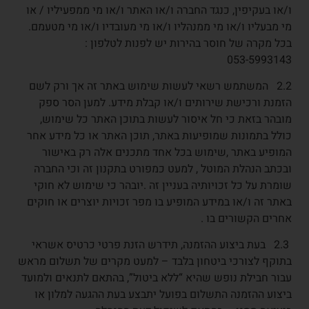
ו/או בעקיפין, כנגד החברה ו/או האתר ו/או מי ממפעיליו / או
מי מבעליו ו/או מי ממנהליו ו/או מי מעובדיו ו/או מי מטעמם.
בכל מקרה של חוסר בהירות יש לפנות לטלפון :
053-5993143
2.2 המשתמש רשאי לעשות שימוש באתר זה אך ורק לשם
הזמנת ורכישת שירותים ו/או קבלת מידע. למען הסר ספק
מובהר בזאת כי חל איסור לעשות בתוכן האתר כל שימוש,
כולל בתמונות שמופיעות באתר, תוכן האתר או כל מידע אחר
המופיע באתר ,שימוש בכל אחד מתכנים אלה רק באישור
ובכתב הנהלת המוטל , למעט כמפורט בתקנון זה וכי החברה
שומרת על כל זכויותיה בעניין זה .יובהר כי שימוש לא חוקי
באתר זה ו/או במידע המופיע בו מפר זכויות יוצרים או חוקים
אחרים הקשורים בו .
2.3 בעת ביצוע ההזמנה, תידרש הזנת פרטי כרטיס אשראי
בתוקף לצורכי ביטחון בלבד – למעט מקרים של תשלום מראש
עבור חבילת נופש שהיא “ללא ביטול”, בהתאם לתנאים ולמועד
ביצוע ההזמנה התשלום בפועל יתבצע בעת ההגעה למלון או