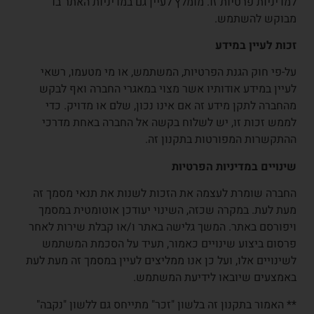
למדיניות פרטיות זו. מומלץ לעיין גם במדיניות האתר בו
מבוקש להשתמש.
זכות לעיין במידע
על-פי חוק הגנת הפרטיות, המשתמש, או מי מטעמו, רשאי
לעיין במידע אודותיו אשר מצוי במאגרי החברה ואף לבקש
מהחברה לתקן מידע זה אם אינו נכון, שלם או מדויק. כדי
לממש זכות זו, יש לשלוח בקשה אל החברה באחת מדרכי
ההתקשרות המפורטות בתקנון זה.
שינויים במדיניות הפרטיות
החברה שומרת לעצמה את הזכות לשנות את תנאי מסמך זה
מעת לעת. במקרה שכזה, השינוי יעודכן אוטומטית במסמך
ויפורסם באתר. המשך גלישה באתר ו/או קבלת שירות לאחר
פרסום ביצוע שינויים כאמור, תעיד על הסכמת המשתמש
לשינויים אלו, ועל כן אנו ממליצים לעיין במסמך זה מעת לעת
באמצעים שיובאו לידיעת המשתמש.
** האמור בתקנון זה בלשון "זכר" מתייחס גם ללשון "נקבה"