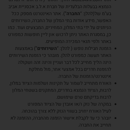
הנמצא בבעלות הבלעדית של חברת א.ל.ב אכסניית אביב
בע"מ של(להלן: “
החברה
”). אתר האינטרנט מספק ככל
האפשר, מידע אודות בתי המלון של החברה, השירותים
הניתנים על ידי בתי המלון, המחירים, המבצעים ועוד. כמו
כן, במסגרת האתר ניתן לרכוש און ליין חופשות כמפורט
באתר ולפי תנאי המכירה המופיעים.
הזמנת חבילות נופש ( להלן: “
השירותים
”) באמצעות
האתר תעשה כמפורט להלן. מובהר כי הזמנת השירותים
הינה הליך מחייב לכל דבר ועניין והינה זהה ושקולה
להזמנת חדרים בכל אמצעי אחר, מול מחלקת
אינטרנט/הזמנות של החברה.
האורח מתחייב לשמור על תקינות ושלמות הציוד במלון,
לרבות, הציוד הנמצא בחדרים, המתקנים בשטחי המלון
לרבות בדיקתם טרם שימושם.
במקרה של נזק ו/או אובדן של הציוד המפורט
לעיל האורח יחויב בשווי הנזק ללא צורך בהוכחה.
יובהר כי עד לקבלת אישור הזמנה מהחברה, ההזמנה לא
תחייב את החברה.