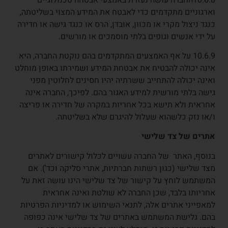
וארגוניים מתקדמים כדי לאבטח את המידע המצוי בשליטתה,
כנגד ניצול מקרי או מכוון, אובדן, הרס או כנגד גישה או חדירה
על ידי אנשים וגופים בלתי מוסמכים או מורשים.
10.6.9 על אף האמצעים המתקדמים בהם נוקטת החברה, היא
אינה יכולה להבטיח את אבטחת המידע ושמירתו באופן מוחלט
ואינה יכולה להתחייב ששרתיה יהיו חסינים לחלוטין מפני
גישה בלתי מורשית למידע האגור בהם. לפיכך, החברה אינה
אחראית ולא תישא בכל אחריות במקרה של חדירה או פריצה
ו/או נזק כלשהוא שעלול להיגרם שלא בשליטתה.
אתרים של צד שלישי
בנוסף, האתר של החברה עשויים לכלול קישורים לאתרים
מצד שלישי (כגון רשתות חברתיות, אתרי סליקה וכד'). אם
המשתמש לוחץ על קישור של צד שלישי הינו עושה זאת על
אחריותו בלבד, שכן החברה לא שולטת ואינה אחראית
למאפייני אתרים אלה, לתנאי השימוש או למדיניות הפרטיות
בהם. גלישת המשתמש באתרים של צד שלישי אינה כפופה