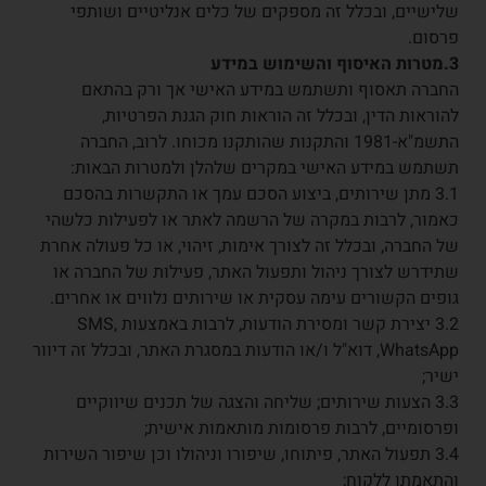
שלישיים, ובכלל זה מספקים של כלים אנליטיים ושותפי
פרסום.
3.מטרות האיסוף והשימוש במידע
החברה תאסוף ותשתמש במידע האישי אך ורק בהתאם
להוראות הדין, ובכלל זה הוראות חוק הגנת הפרטיות,
התשמ"א-1981 והתקנות שהותקנו מכוחו. לרוב, החברה
תשתמש במידע האישי במקרים שלהלן ולמטרות הבאות:
3.1 מתן שירותים, ביצוע הסכם עמך או התקשרות בהסכם
כאמור, לרבות במקרה של הרשמה לאתר או לפעילות כלשהי
של החברה, ובכלל זה לצורך אימות, זיהוי, או כל פעולה אחרת
שתידרש לצורך ניהול ותפעול האתר, פעילות של החברה או
גופים הקשורים עימה עסקית או שירותים נלווים או אחרים.
3.2 יצירת קשר ומסירת הודעות, לרבות באמצעות SMS,
WhatsApp, דוא"ל ו/או הודעות במסגרת האתר, ובכלל זה דיוור
ישיר;
3.3 הצעות שירותים; שליחה והצגה של תכנים שיווקיים
ופרסומיים, לרבות פרסומות מותאמות אישית;
3.4 תפעול האתר, פיתוחו, שיפורו וניהולו וכן שיפור השירות
והתאמתו ללקוח;