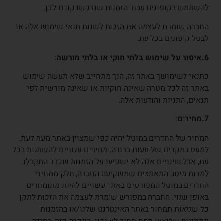
להשתמש בקופונים עבור הזמנות שנרכשו קודם לכן.
החברה שומרת לעצמה את הזכות לשנות תנאי שימוש אלה או
לבטל קופונים בכל עת.
6.איסור על שימוש בלתי חוקי או בלתי מורשה
:
כתנאי לשימושך באתר זה, הנך מתחייב שלא תעשה שימוש
באתר זה לכל מטרה שאינה חוקיות או שאינה מורשית לפי
תנאים, התניות והודעות אלה.
7.מחירים
:
המחיר של החדרים במוטל יהיה כפי שמצוין באתר מעת לעת,
למעט במקרים של טעות ברורה. מחירים עשויים להשתנות בכל
עת, אבל שינויים אלה לא ישפיעו על הזמנות שכבר התקבלו.
למרות מיטב המאמצים שמשקיעה החברה, חלק ממחירי
החדרים במוטל המפורטים באתר עשויים להיות מתומחרים
באופן שגוי. החברה במפורש שומרת לעצמה את הזכות לתקן
כל שגיאות תמחור באתר האינטרנט שלנו/או בהזמנות
ממתינות שבוצעו תחת מחיר לא נכון. במקרה כזה, במידה