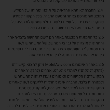
ביציאה ממנו – בהתאם לשיקול דעת ההנהלה.
2.4 החברה לא תהא אחראית על תוכנו ומהותו של המידע
המוצג והמפורסם באתר ומטעם החברה, בכל הקשור למידע
שמקורו בצדדים שלישיים כלשהם .ולמשתמש לא תהיה כל
טענה ו/או תביעה ו/או דרישה כנגד החברה בשל כך
2.5 כל התמונות המוצגות באתר הנן לשם המחשה בלבד-מאחר
והתמונות מוצגות על גבי צג המחשב של המשתמש ו/או
מודפסות ע”י המשתמש מצג המחשב, ייתכנו הבדלים ושינויים
בין מראה המוצרים בתמונה לבין מראם במציאות.
2.6 באתר האינטרנט MotelAviv.com ניתן למצוא קישורים
(להלן: “לינקים”) לאתרי אינטרנט אחרים (להלן: “האתרים
המקושרים”) הקישורים האמורים נועדו לנוחות המשתמש
ולמטרה זו בלבד. החברה אינה אחראית ללינקים ו/או לאתרים
המקושרים ו/או למידע המופיע בהם, לתוקפם, נכונותם
וחוקיותם. כל שימוש ו/או כניסה ללינקים ו/או לאתרים
המקושרים הנם על אחריותו הבלעדית של המשתמש .על מנת
לקשר ו/או להציג את האתר באתרים אחרים, יש לפנות לחברה