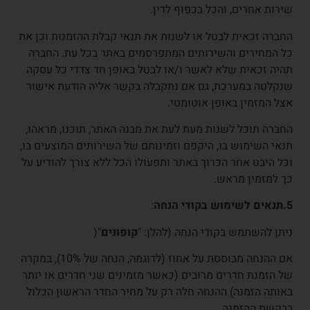
שירות אחרים, והכל בכפוף לדין.
החברה זכאית לבטל או לשנות את תנאי קבלת ההזמנות וכן את
כל המחירים והשירותים המתפרסמים באתר בכל עת. החברה
תהיה זכאית שלא לאשר ו/או לבטל באופן חד צדדי כל עסקה
שנקלטה במערכת, גם אם נתקבלה בקשר אליה הודעת אישור
אצל המזמין באופן אוטומטי.
החברה תוכל לשנות מעת לעת את מבנה האתר, תוכנו, מראהו,
תנאי השימוש בו, היקפם וזמינותם של השירותים המוצעים בו,
וכל היבט אחר הכרוך באתר ותפעולו הכל ללא צורך להודיע על
כך למזמין מראש.
5.
תנאים לשימוש בקודי הנחה
:
ניתן להשתמש בקודי הנחה (להלן: "
קופונים
"(
אם ההנחה מבוססת על אחוז (לדוגמה, הנחה של 10%), במקרה
של הזמנת חדרים מרובים (כאשר מזמינים שני חדרים או יותר
באותה הזמנה) ההנחה חלה רק על מחיר החדר הראשון הכלול
בבקשת ההזמנה.