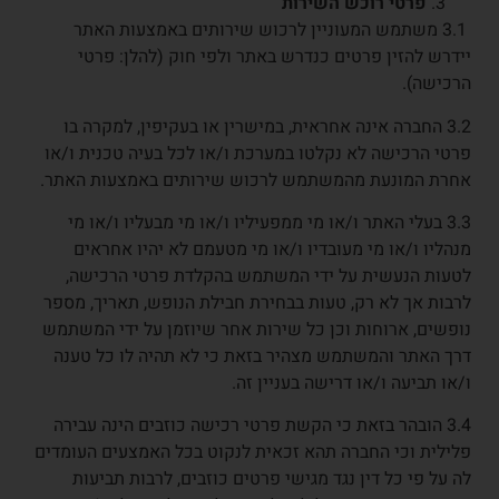
פרטי רוכש השירות
3.1 משתמש המעוניין לרכוש שירותים באמצעות האתר
יידרש להזין פרטים כנדרש באתר ולפי חוק (להלן: פרטי
הרכישה).
3.2 החברה אינה אחראית, במישרין או בעקיפין, למקרה בו
פרטי הרכישה לא נקלטו במערכת ו/או לכל בעיה טכנית ו/או
אחרת המונעת מהמשתמש לרכוש שירותים באמצעות האתר.
3.3 בעלי האתר ו/או מי ממפעיליו ו/או מי מבעליו ו/או מי
מנהליו ו/או מי מעובדיו ו/או מי מטעמם לא יהיו אחראים
לטעות הנעשית על ידי המשתמש בהקלדת פרטי הרכישה,
לרבות אך לא רק, טעות בבחירת חבילת הנופש, תאריך, מספר
נופשים, ארוחות וכן כל שירות אחר שיוזמן על ידי המשתמש
דרך האתר והמשתמש מצהיר בזאת כי לא תהיה לו כל טענה
ו/או תביעה ו/או דרישה בעניין זה.
3.4 הובהר בזאת כי הקשת פרטי רכישה כוזבים הינה עבירה
פלילית וכי החברה תהא זכאית לנקוט בכל האמצעים העומדים
לה על פי כל דין נגד מגישי פרטים כוזבים, לרבות תביעות