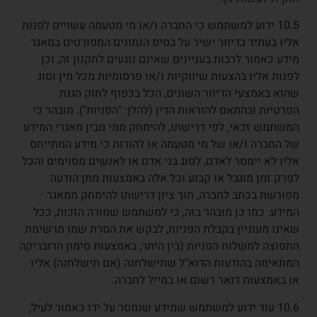
10.5 ידוע למשתמש כי החברה ו/או מי מטעמה עשויים לפנות
אליו בעתיד בדיוור ישיר על בסיס הנתונים המפורטים במאגר
מידע כאמור לרבות בעניינים שאינם נוגעים לתקנון זה, וכן
לפנות אליו בהצעות שיווקיות ו/או פרסומיות מכל מין וסוג
שהוא באמצעי הדיוור השונים, הכל בכפוף לחוק הגנת
הפרטיות ובהתאם להוראות הדין (להלן: "הפניות"). מובהר כי
המשתמש זכאי, לפי דרישתו, להימחק ממי מבין מאגרי המידע
של החברה ו/או של מי מטעמה או להורות כי מידע המתייחס
אליו לא יימסר לאדם, לסוג בני אדם או לאנשים מסוימים והכל
לפרק זמן מוגבל או קבוע וכל אלה באמצעות מתן הודעה
מפורשת בכתב לחברה, תוך ציון דרישתו להימחק ממאגר
המידע. כמו כן מובהר בזה, כי למשתמש שמורה הזכות, ככל
שאינו מעוניין בקבלת הפניות, לבקש את הסרת שמו מרשימת
התפוצה למשלוח הפניות (בין היתר, באמצעות סימון הרובריקה
המתאימה בהודעות הדוא"ל שתישלחנה (אם תישלחנה) אליו
או באמצעות דואר רשום או במייל לחברה.
10.6 עוד ידוע למשתמש שמידע שנמסר על ידו כאמור לעיל,