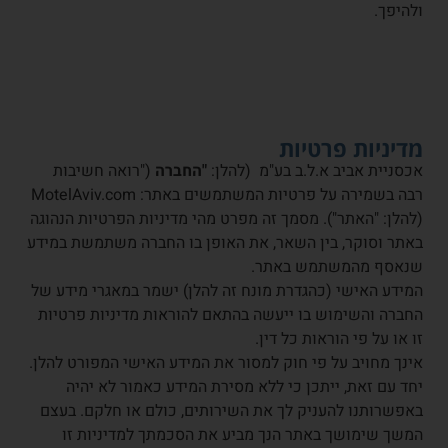
ולהיפך.
מדיניות פרטיות
אכסניית אביב א.ל.ב בע"מ (להלן:
"החברה
("רואה חשיבות
רבה בשמירה על פרטיות המשתמשים באתר
: MotelAviv.com
(להלן: "האתר"). מסמך זה מפרט מהי מדיניות הפרטיות הנהוגה
באתר וסוקר, בין השאר, את האופן בו החברה משתמשת במידע
שנאסף מהמשתמש באתר.
המידע האישי (כהגדרת מונח זה להלן) ישמר במאגרי מידע של
החברה והשימוש בו ייעשה בהתאם להוראות מדיניות פרטיות
זו או על פי הוראות כל דין.
אינך מחויב על פי חוק למסור את המידע האישי המפורט להלן.
יחד עם זאת, ייתכן כי ללא מסירת המידע כאמור לא יהיה
באפשרותנו להעניק לך את השירותים, כולם או חלקם. בעצם
המשך שימושך באתר הנך מביע את הסכמתך למדיניות זו