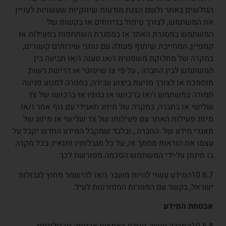
הגולשים באתר ולשם הצגת מודעות שיווקיות שעשויות לעניין
את המשתמש, לצורך טיפול בדיווחים או בקשות של
המשתמש במסגרת האתר או במסגרת השתתפות בפעילות או
קמפיין, המחייבת שיתוף פעולה עם נותני שירותים קשורים,
במקרה של מחלוקת משפטית ו/או טענה ו/או תביעה בין
המשתמש לבין החברה , על-פי צו שיפוטי או דרישת רשות
מוסמכת או לצורך מניעת ביצוע עבירה, במטרה למנוע פגיעה
חמורה במשתמש ו/או ברכושו או בגופו או ברכושו של צד
שלישי או בחברה, במקרה של מיזוג תאגידי עם גוף אחר ו/או
מיזוג פעילות האתר עם פעילותו של צד שלישי או מיזוג של
מאגרי מידע של החברה , ובלבד שמקבל המידע החדש יקבל על
עצמו את הוראות מסמך זה, על כל מגבלותיו ותנאיו, בכל מקרה
בו תינתן על-ידי המשתמש הסכמה מפורשת לכך.
10.6.7המידע עשוי להיות מועבר ו/או להישמר מחוץ לגבולות
ישראל, בקשר עם המטרות המפורטות לעיל.
אבטחת המידע
10.6.8החברה עושה נעזרת באמצעי אבטחה טכנולוגיים