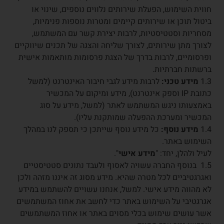
חווית השימוש, הפעלת שירותים נלווים נוספים, שינוי או
ביטול תוכן או שירותים קיימים ומטרות נוספות פנימיות,
מסחריות וסטטיסטיות, לרבות יצירת קשר עם המשתמש,
לצורך מתן שירותים, לצורך שליחה והצגה של תכנים שיווקיים
ופרסומיים, לרבות בדרך של הצגת פרסומות מותאמות אישית
ברשתות חברתיות.
1.3
מידע טכני:
לרבות מידע לגבי חיבור האינטרנט (למשל
כתובת IP וספק אינטרנט), מידע ומיקום על המכשיר
באמצעותו ניגש המשתמש לאתר (למשל, מידע על סוג
המכשיר ומערכת ההפעלה שמותקנת עליו).
1.4
מידע נוסף:
כל מידע נוסף שייתכן כי תספק לנו במהלך
השימוש באתר.
לעיל ולהלן, יחד: "
מידע אישי
".
1.5 בנוסף החברה עשויה לאסוף ולעבד נתונים סטטיסטיים
ואגרגטיביים לכל מטרה שהיא. מידע מסוג זה איננו מזהה ולכן
לא מהווה מידע אישי. למשל, אנחנו עשויים להשתמש במידע
אגרגטיבי על השימוש באתר כדי לחשב את אחוז המשתמשים
אשר עושים שימוש בכלי מסוים באתר או אחוז המשתמשים