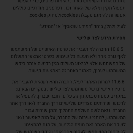
נתונים אודות השימוש באתר, לאימות פרטים, כדי לאפשר
תפעול תקין ומלא של האתר וכו'. דפדפנים מודרניים כוללים
אפשרות להימנע מקבלת cookiesולמחוק cookies.
לעיל ולהלן, ביחד "המידע שנאסף" או "המידע”
מסירת מידע לצד שלישי
10.6.5 החברה לא תעביר את פרטיו האישיים של המשתמש
לאף גורם אחר ולא תעשה כל שימוש בפרטי אמצעי התשלום
של המשתמש אלא לביצוע תשלום בגין רכישה אותה ביקש
המשתמש לערוך, כאמור באתר זה באמצעות קישור.
11.6.6 למרות האמור לעיל, החברה תהא רשאית להעביר את
פרטיו האישיים של משתמש לצד שלישי, במקרים הבאים:
במקרים כמפורט בתקנון זה, על פי חובה שבדין, להפעיל או
לרכוש שירותים מצדדים שלישיים דרך החברה ו/או דרך אתר
החברה וזאת לשם השלמת התהליך ומתן שירות עבור
המשתמש, לנותני שירות של החברה, על מנת לאפשר ו/או
לשפר את האתר ואת חווית הגלישה, על מנת להתאימו
להעדפות המשתמש, לעקוב אחר אופי והיקף השימוש של