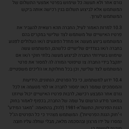
גורם אחר ולא תעשה כל שימוש בפרטי אמצעי התשלום של
המשתמש אלא לביצוע תשלום בגין רכישה אותה ביקש
המשתמש לערוך.
10.3 למרות האמור לעיל, החברה תהא רשאית להעביר את
פרטיו האישיים של משתמש לצד שלישי במקרים בהם
המשתמש ביצע מעשה או מחדל הפוגעים ו/או העלולים לפגוע
בחברה ו/או בצדדים שלישיים כלשהם, המשתמש עשה
שימוש בשירותי החברה לביצוע מעשה בלתי חוקי ו/או אם
יתקבל בידי החברה צו שיפוטי המורה לה למסור את פרטי
המשתמש לצד שלישי, וכן בכל מחלוקת או הליכים משפטיים.
10.4 ידוע למשתמש, כי כל הפרטים, הנתונים, הידיעות
והמסמכים שמסר ו/או ימסור לחברה או למי מטעמה או לכל
גורם אחר המבצע רכישה, לרבות פרטיו האישיים יכול שיוזנו
במאגר מידע הרשום על שמה של החברה, בכפוף לאמור בחוק
הגנת הפרטיות, התשמ"א-1981 (להלן, בהתאמה: "מאגר המידע"
ו-"חוק הגנת הפרטיות"). המשתמש מצהיר כי כל הפרטים הנ"ל
נמסרו על ידו מרצון ובהסכמה מלאה, מבלי שחלה עליו חובה
חוקית לעשות כן.