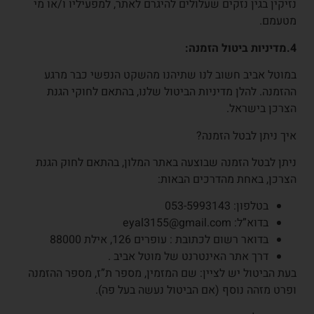
נזיקין בגין נזקים שעלולים להיגרם לאתר, למפעיליו ו/או מי
מטעמם.
4.מדיניות ביטול הזמנה:
במוטל אביב חשוב לנו שתיהנו מהשקט הנפשי כבר מרגע
ההזמנה. להלן מדיניות הביטול שלנו, בהתאם לחוקי הגנת
הצרכן בישראל.
איך ניתן לבטל הזמנה?
ניתן לבטל הזמנה שבוצעה באתר המלון, בהתאם לחוק הגנת
הצרכן, באחת מהדרכים הבאות:
בטלפון: 053-5993143
בדוא”ל: eyal3155@gmail.com
בדואר רשום לכתובת : עופרים 126, אילת 88000
דרך אתר האינטרנט של מוטל אביב .
בעת הביטול יש לציין: שם המזמין, מספר ת”ז, מספר ההזמנה
ופרט מזהה נוסף (אם הביטול נעשה בעל פה).